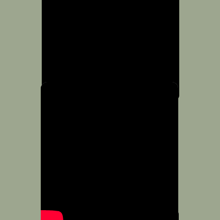
www.estancialamimosa.com.ar
info@estancialamimosa.com.ar
Ruta provincial n6 km 171.5
Exaltación de la Cruz
Provincia de Buenos Aires