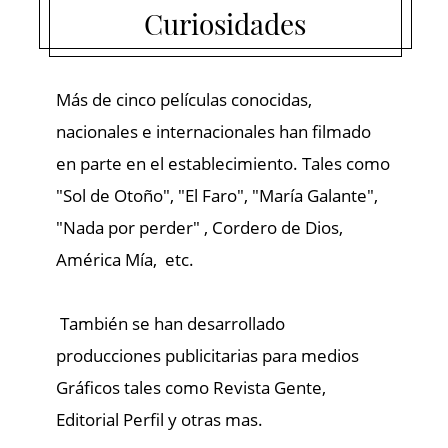
"Sol de Otoño", "El Faro", "María Galante",
"Nada por perder" , Cordero de Dios,
América Mía, etc.
También se han desarrollado
producciones publicitarias para medios
Gráficos tales como Revista Gente,
Editorial Perfil y otras mas.
Todas nuestras actividades se tratan de
explicar con un sentido educativo y en
procura de la difusión de nuestra cultura
rural.
PREMIOS OTORGADOS A LA ESTANCIA :
“Revista Travellers” (encuesta entre
lectores) a la Estancia de más calidad.
“El Gauchito de Plata” como